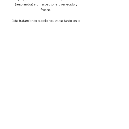
(resplandor) y un aspecto rejuvenecido y
fresco.
Este tratamiento puede realizarse tanto en el
rostro como en la zona del escote.
Cita Previa