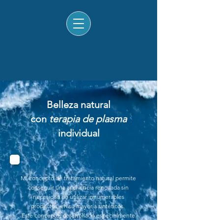
Belleza natural
con
terapia de plasma
individual
Mi concepto de tratamiento natural permite
conseguir una apariencia renovada
sin
necesidad de utilizar innumerables
productos, en su mayoría sintéticos.
Este concepto, desarrollado especialmente