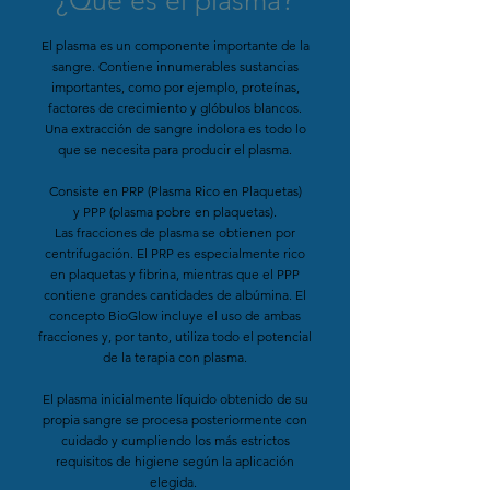
¿Qué es el plasma?
El plasma es un componente importante de la
sangre. Contiene innumerables sustancias
importantes, como por ejemplo, proteínas,
factores de crecimiento y glóbulos blancos.
Una extracción de sangre indolora es todo lo
que se necesita para producir el plasma.
Consiste en PRP (Plasma Rico en Plaquetas)
y PPP (plasma pobre en plaquetas).
Las fracciones de plasma se obtienen por
centrifugación. El PRP es especialmente rico
en plaquetas y fibrina, mientras que el PPP
contiene grandes cantidades de albúmina. El
concepto BioGlow incluye el uso de ambas
fracciones y, por tanto, utiliza todo el potencial
de la terapia con plasma.
El plasma inicialmente líquido obtenido de su
propia sangre se procesa posteriormente con
cuidado y cumpliendo los más estrictos
requisitos de higiene según la aplicación
elegida.