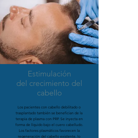
Estimulación
del crecimiento del
cabello
Los pacientes con cabello debilitado o
trasplantado también se benefician de la
terapia de plasma con PRP. Se inyecta en
forma de líquido bajo el cuero cabelludo.
Los factores plasmáticos favorecen la
regeneración del cabello existente, lo