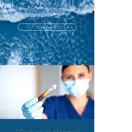
por mí
basado en la
extracción y aplicación
del propio
plasma
del cuerpo.
Cita Previa