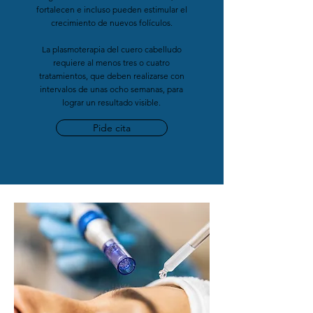
fortalecen e incluso pueden estimular el
crecimiento de nuevos folículos.
La plasmoterapia del cuero cabelludo
requiere al menos tres o cuatro
tratamientos, que deben realizarse con
intervalos de unas ocho semanas, para
lograr un resultado visible.
Pide cita