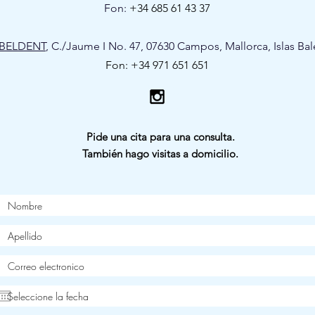
info@glowmallorca.com
| Tel: +34 606 547 910
Fon:
+34 685 61 43 37
BELDENT
, C./Jaume I No. 47, 07630 Campos, Mallorca, Islas Bal
Fon: +34 971 651 651
Kieferchirurgie
Schönheitschirurgie
Blepharoplasty
Vereinbaren Sie einen Beratungstermin
Faltenunterspritzung
Zahnimplantate
Pide una cita para una consulta.
También hago visitas a domicilio.